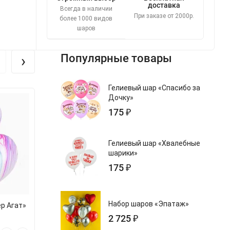
доставка
Всегда в наличии
При заказе от 2000р.
более 1000 видов
шаров
›
Популярные товары
Гелиевый шар «Спасибо за
Дочку»
175 ₽
Гелиевый шар «Хвалебные
шарики»
175 ₽
Набор шаров «Эпатаж»
р Агат»
Гелиевый шар «Агат Фуксия»
Гелиевый шар «
2 725 ₽