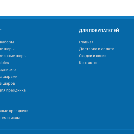
Г
ДЛЯ ПОКУПАТЕЛЕЙ
 наборы
Главная
ые шары
Доставка и оплата
ованные шары
Скидки и акции
bbles
Контакты
надписью
 с шарами
из шаров
для праздника
рные праздники
 тематикам