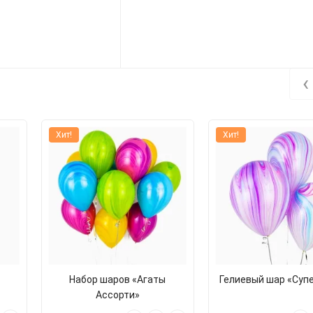
‹
Хит!
Хит!
Набор шаров «Агаты
Гелиевый шар «Супе
Ассорти»