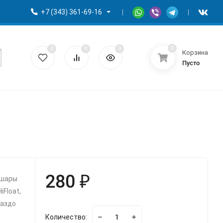
+7 (343) 361-69-16
0
0
0
0
Корзина
Пусто
280 ₽
 шары
Float,
раздо
Количество: