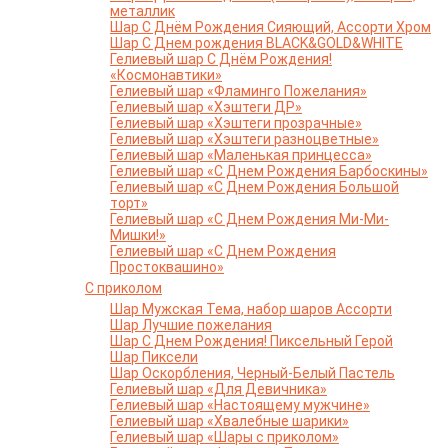
металлик
Шар С Днём Рождения Сияющий, Ассорти Хром
Шар С Днем рождения BLACK&GOLD&WHITE
Гелиевый шар С Днём Рождения!
«Космонавтики»
Гелиевый шар «Фламинго Пожелания»
Гелиевый шар «Хэштеги ДР»
Гелиевый шар «Хэштеги прозрачные»
Гелиевый шар «Хэштеги разноцветные»
Гелиевый шар «Маленькая принцесса»
Гелиевый шар «С Днем Рождения Барбоскины»
Гелиевый шар «С Днем Рождения Большой
торт»
Гелиевый шар «С Днем Рождения Ми-Ми-
Мишки!»
Гелиевый шар «С Днем Рождения
Простоквашино»
С приколом
Шар Мужская Тема, набор шаров Ассорти
Шар Лучшие пожелания
Шар С Днем Рождения! Пиксельный Герой
Шар Пиксели
Шар Оскорбления, Черный-Белый Пастель
Гелиевый шар «Для Девичника»
Гелиевый шар «Настоящему мужчине»
Гелиевый шар «Хвалебные шарики»
Гелиевый шар «Шары с приколом»