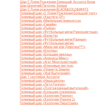
Шар С Днём Рождения Сияющий, Ассорти Хром
Шар Щенячий Патруль, Белые
Шар С Днем рождения BLACK&GOLD&WHITE
Гелиевый шар «С Днем Рождения Большой торт»
Гелиевый шар «Хэштеги ДР»
Гелиевый шар «Маленькая принцесса»
Гелиевый шар «Гавайи»
Гелиевый шар «Рыбки»
Гелиевый шар «Футбольные мячи Разноцветные»
Гелиевый шар «Валюта»
Гелиевый шар «Футбольные мячи Разные»
Гелиевый шар «Футбольные мячи»
Гелиевый шар «Мальчик или Девочка???»
Гелиевый шар «Клоуны»
Гелиевый шар «Большие звезды»
Гелиевый шар «Ананасы Микс»
Гелиевый шар «Агат Многоцветный»
Гелиевый шар «Кленовые листья»
Гелиевый шар «Планета Земля»
Гелиевый шар «Ура! Выпускник!»
Шар 1 сентября, Ассорти
Гелиевый шар «Наша школа»
Гелиевый шар «Лето Forever»
Гелиевый шар «Долгожданный выпускной!»
Гелиевый шар «Большая снежинка»
Гелиевый шар «Хэллоуин Разное»
Гелиевый шар «Хэллоуин Разное 2»
Гелиевый шар «Хэллоуин Пиратские»