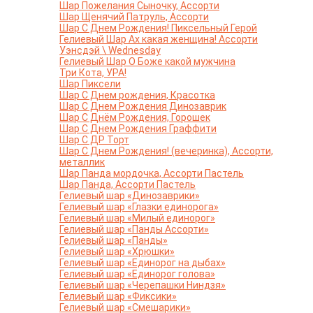
Шар Пожелания Сыночку, Ассорти
Шар Щенячий Патруль, Ассорти
Шар С Днем Рождения! Пиксельный Герой
Гелиевый Шар Ах какая женщина! Ассорти
Уэнсдэй \ Wednesday
Гелиевый Шар О Боже какой мужчина
Три Кота, УРА!
Шар Пиксели
Шар С Днем рождения, Красотка
Шар С Днем Рождения Динозаврик
Шар С Днём Рождения, Горошек
Шар С Днем Рождения Граффити
Шар С ДР Торт
Шар С Днем Рождения! (вечеринка), Ассорти,
металлик
Шар Панда мордочка, Ассорти Пастель
Шар Панда, Ассорти Пастель
Гелиевый шар «Динозаврики»
Гелиевый шар «Глазки единорога»
Гелиевый шар «Милый единорог»
Гелиевый шар «Панды Ассорти»
Гелиевый шар «Панды»
Гелиевый шар «Хрюшки»
Гелиевый шар «Единорог на дыбах»
Гелиевый шар «Единорог голова»
Гелиевый шар «Черепашки Ниндзя»
Гелиевый шар «Фиксики»
Гелиевый шар «Смешарики»