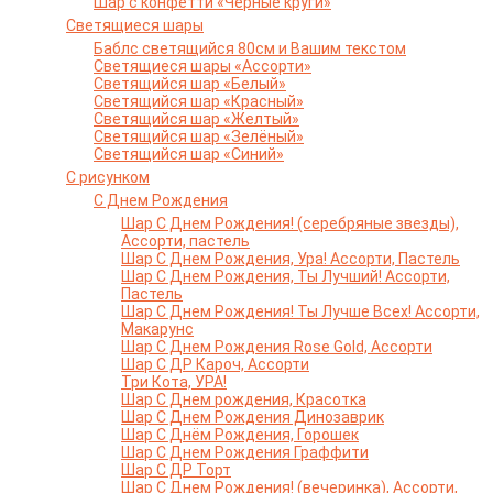
Шар с конфетти «Черные круги»
Светящиеся шары
Баблс светящийся 80см и Вашим текстом
Светящиеся шары «Ассорти»
Светящийся шар «Белый»
Светящийся шар «Красный»
Светящийся шар «Желтый»
Светящийся шар «Зелёный»
Светящийся шар «Синий»
С рисунком
С Днем Рождения
Шар С Днем Рождения! (серебряные звезды),
Ассорти, пастель
Шар С Днем Рождения, Ура! Ассорти, Пастель
Шар С Днем Рождения, Ты Лучший! Ассорти,
Пастель
Шар С Днем Рождения! Ты Лучше Всех! Ассорти,
Макарунс
Шар С Днем Рождения Rose Gold, Ассорти
Шар С ДР Кароч, Ассорти
Три Кота, УРА!
Шар С Днем рождения, Красотка
Шар С Днем Рождения Динозаврик
Шар С Днём Рождения, Горошек
Шар С Днем Рождения Граффити
Шар С ДР Торт
Шар С Днем Рождения! (вечеринка), Ассорти,