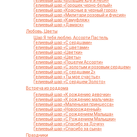
Гелиевый шар «Большие круги Неон»
Гелиевый шар «Горошек черно-белый»
Гелиевый шар «Красные в черный горох»
Гелиевый шар «Милитари розовый и фуксия»
Гелиевый шар «Камуфляж»
Гелиевый шар «Дамаск»
Любовь, Цветы
Шар Я тебя люблю, Ассорти Пастель
Гелиевый шар «С сердцами»
Гелиевый шар «С цветами»
Гелиевый шар «Цветки»
Гелиевый шар «Цветы»
Гелиевый шар «Поцелуи Ассорти»
Гелиевый шар «С золотым и розовым сердцем»
Гелиевый шар «С сердцами 2»
Гелиевый шар «Ты мое счастье»
Гелиевый шар «С сердцем Золото»
Встреча из роддома
Гелиевый шар «К рождению девочки»
Гелиевый шар «К рождению мальчика»
Гелиевый шар «Маленькая принцесса»
Гелиевый шар «Новорожденный»
Гелиевый шар «С рождением Малыша»
Гелиевый шар «С Рождением Малышки»
Гелиевый шар «Спасибо за Дочку»
Гелиевый шар «Спасибо за сына»
Праздники