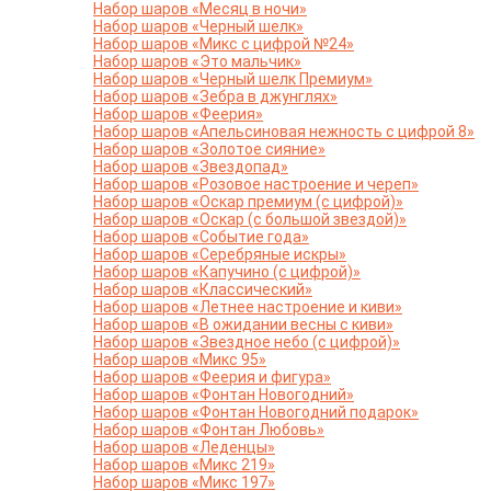
Набор шаров «Месяц в ночи»
Набор шаров «Черный шелк»
Набор шаров «Микс с цифрой №24»
Набор шаров «Это мальчик»
Набор шаров «Черный шелк Премиум»
Набор шаров «Зебра в джунглях»
Набор шаров «Феерия»
Набор шаров «Апельсиновая нежность с цифрой 8»
Набор шаров «Золотое сияние»
Набор шаров «Звездопад»
Набор шаров «Розовое настроение и череп»
Набор шаров «Оскар премиум (с цифрой)»
Набор шаров «Оскар (с большой звездой)»
Набор шаров «Событие года»
Набор шаров «Серебряные искры»
Набор шаров «Капучино (с цифрой)»
Набор шаров «Классический»
Набор шаров «Летнее настроение и киви»
Набор шаров «В ожидании весны с киви»
Набор шаров «Звездное небо (с цифрой)»
Набор шаров «Микс 95»
Набор шаров «Феерия и фигура»
Набор шаров «Фонтан Новогодний»
Набор шаров «Фонтан Новогодний подарок»
Набор шаров «Фонтан Любовь»
Набор шаров «Леденцы»
Набор шаров «Микс 219»
Набор шаров «Микс 197»