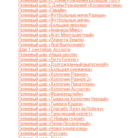
Гелиевый шар «С Днем Рождения Большой торт»
Гелиевый шар С Днём Рождения! «Космонавтики»
Гелиевый шар «Гавайи»
Гелиевый шар «Футбольные мячи Разные»
Гелиевый шар «Футбольные мячи»
Гелиевый шар «Большие звезды»
Гелиевый шар «Ананасы Микс»
Гелиевый шар «Агат Многоцветный»
Гелиевый шар «Планета Земля»
Гелиевый шар «Ура! Выпускник!»
Шар 1 сентября, Ассорти
Гелиевый шар «Наша школа»
Гелиевый шар «Лето Forever»
Гелиевый шар «Долгожданный выпускной!»
Гелиевый шар «Большая снежинка»
Гелиевый шар «Хэллоуин Разное»
Гелиевый шар «Хэллоуин Разное 2»
Гелиевый шар «Хэллоуин Пиратские»
Гелиевый шар «Хэллоуин Ассорти»
Гелиевый шар «Франкенштейн»
Гелиевый шар «Тыква на Хэллоуин Черный»
Гелиевый шар «Тыква и Кошка»
Гелиевый шар «Спасибо Деду за Победу»
Гелиевый шар «Танцующий скелет»
Гелиевый шар «С Новым годом!»
Гелиевый шар «Пауки Прозрачный»
Гелиевый шар «Новогодняя ёлка»
Гелиевый шар «Россия»