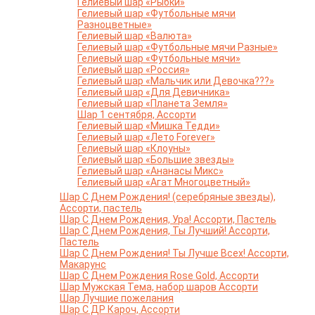
Гелиевый шар «Рыбки»
Гелиевый шар «Футбольные мячи
Разноцветные»
Гелиевый шар «Валюта»
Гелиевый шар «Футбольные мячи Разные»
Гелиевый шар «Футбольные мячи»
Гелиевый шар «Россия»
Гелиевый шар «Мальчик или Девочка???»
Гелиевый шар «Для Девичника»
Гелиевый шар «Планета Земля»
Шар 1 сентября, Ассорти
Гелиевый шар «Мишка Тедди»
Гелиевый шар «Лето Forever»
Гелиевый шар «Клоуны»
Гелиевый шар «Большие звезды»
Гелиевый шар «Ананасы Микс»
Гелиевый шар «Агат Многоцветный»
Шар С Днем Рождения! (серебряные звезды),
Ассорти, пастель
Шар С Днем Рождения, Ура! Ассорти, Пастель
Шар С Днем Рождения, Ты Лучший! Ассорти,
Пастель
Шар С Днем Рождения! Ты Лучше Всех! Ассорти,
Макарунс
Шар С Днем Рождения Rose Gold, Ассорти
Шар Мужская Тема, набор шаров Ассорти
Шар Лучшие пожелания
Шар С ДР Кароч, Ассорти