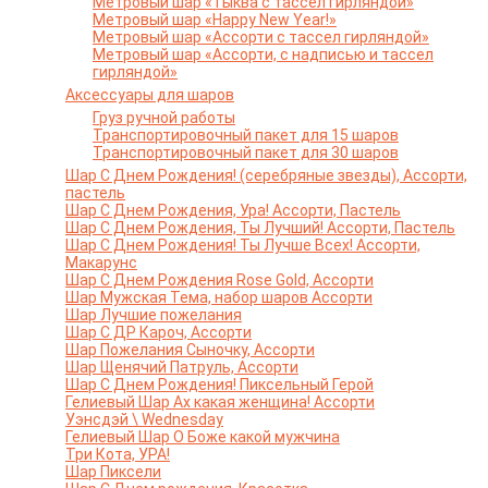
Метровый шар «Тыква с тассел гирляндой»
Метровый шар «Happy New Year!»
Метровый шар «Ассорти с тассел гирляндой»
Метровый шар «Ассорти, с надписью и тассел
гирляндой»
Аксессуары для шаров
Груз ручной работы
Транспортировочный пакет для 15 шаров
Транспортировочный пакет для 30 шаров
Шар С Днем Рождения! (серебряные звезды), Ассорти,
пастель
Шар С Днем Рождения, Ура! Ассорти, Пастель
Шар С Днем Рождения, Ты Лучший! Ассорти, Пастель
Шар С Днем Рождения! Ты Лучше Всех! Ассорти,
Макарунс
Шар С Днем Рождения Rose Gold, Ассорти
Шар Мужская Тема, набор шаров Ассорти
Шар Лучшие пожелания
Шар С ДР Кароч, Ассорти
Шар Пожелания Сыночку, Ассорти
Шар Щенячий Патруль, Ассорти
Шар С Днем Рождения! Пиксельный Герой
Гелиевый Шар Ах какая женщина! Ассорти
Уэнсдэй \ Wednesday
Гелиевый Шар О Боже какой мужчина
Три Кота, УРА!
Шар Пиксели