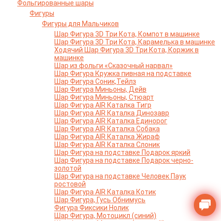
Фольгированные шары
Фигуры
Фигуры для Мальчиков
Шар Фигура 3D Три Кота, Компот в машинке
Шар Фигура 3D Три Кота, Карамелька в машинке
Ходячий Шар Фигура 3D Три Кота, Коржик в
машинке
Шар из фольги «Сказочный нарвал»
Шар Фигура Кружка пивная на подставке
Шар Фигура Соник,Тейлз
Шар Фигура Миньоны, Дейв
Шар Фигура Миньоны, Стюарт
Шар Фигура AIR Каталка Тигр
Шар Фигура AIR Каталка Динозавр
Шар Фигура AIR Каталка Единорог
Шар Фигура AIR Каталка Собака
Шар Фигура AIR Каталка Жираф
Шар Фигура AIR Каталка Слоник
Шар Фигура на подставке Подарок яркий
Шар Фигура на подставке Подарок черно-
золотой
Шар Фигура на подставке Человек Паук
ростовой
Шар Фигура AIR Каталка Котик
Шар Фигура, Гусь Обнимусь
Фигура Фиксики Нолик
Шар Фигура, Мотоцикл (синий)