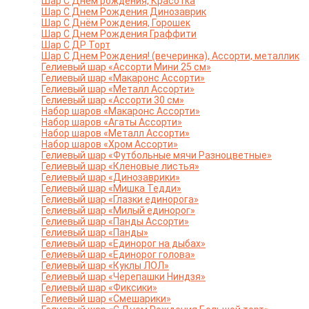
Шар С Днем рождения, Красотка
Шар С Днем Рождения Динозаврик
Шар С Днём Рождения, Горошек
Шар С Днем Рождения Граффити
Шар С ДР Торт
Шар С Днем Рождения! (вечеринка), Ассорти, металлик
Гелиевый шар «Ассорти Мини 25 см»
Гелиевый шар «Макаронс Ассорти»
Гелиевый шар «Металл Ассорти»
Гелиевый шар «Ассорти 30 см»
Набор шаров «Макаронс Ассорти»
Набор шаров «Агаты Ассорти»
Набор шаров «Металл Ассорти»
Набор шаров «Хром Ассорти»
Гелиевый шар «Футбольные мячи Разноцветные»
Гелиевый шар «Кленовые листья»
Гелиевый шар «Динозаврики»
Гелиевый шар «Мишка Тедди»
Гелиевый шар «Глазки единорога»
Гелиевый шар «Милый единорог»
Гелиевый шар «Панды Ассорти»
Гелиевый шар «Панды»
Гелиевый шар «Единорог на дыбах»
Гелиевый шар «Единорог голова»
Гелиевый шар «Куклы ЛОЛ»
Гелиевый шар «Черепашки Ниндзя»
Гелиевый шар «Фиксики»
Гелиевый шар «Смешарики»