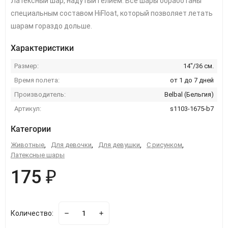
Латексный шар, надутый гелием. Все шары обработаны
специальным составом HiFloat, который позволяет летать
шарам гораздо дольше.
Характеристики
Размер:
14"/36 см.
Время полета:
от 1 до 7 дней
Производитель:
Belbal (Бельгия)
Артикул:
s1103-1675-b7
Категории
Животные
,
Для девочки
,
Для девушки
,
С рисунком
,
Латексные шары
175 ₽
Количество: