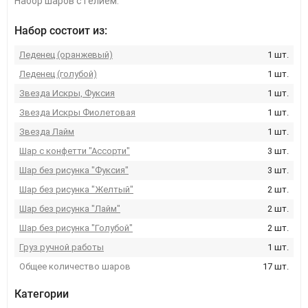
Набор шаров с гелием.
Набор состоит из:
Леденец (оранжевый)
1 шт.
Леденец (голубой)
1 шт.
Звезда Искры, Фуксия
1 шт.
Звезда Искры Фиолетовая
1 шт.
Звезда Лайм
1 шт.
Шар с конфетти "Ассорти"
3 шт.
Шар без рисунка "Фуксия"
3 шт.
Шар без рисунка "Желтый"
2 шт.
Шар без рисунка "Лайм"
2 шт.
Шар без рисунка "Голубой"
2 шт.
Груз ручной работы
1 шт.
Общее количество шаров
17 шт.
Категории