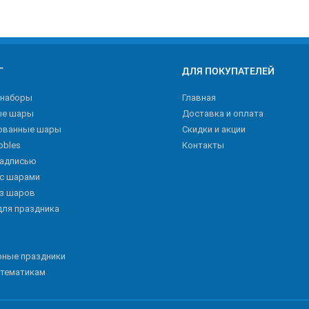
Г
ДЛЯ ПОКУПАТЕЛЕЙ
 наборы
Главная
ые шары
Доставка и оплата
ованные шары
Скидки и акции
bbles
Контакты
надписью
 с шарами
из шаров
для праздника
рные праздники
 тематикам