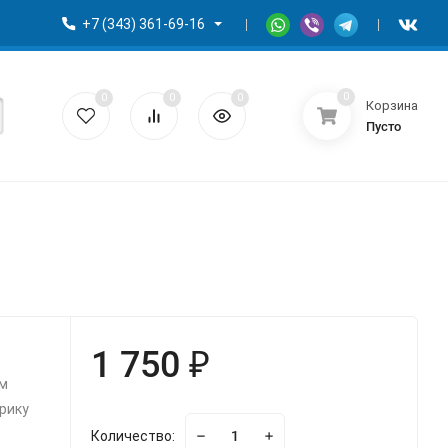
+7 (343) 361-69-16
0
0
0
0
Корзина
Пусто
1 750 ₽
м
арику
Количество: