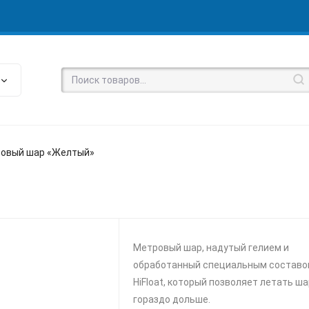
овый шар «Желтый»
Метровый шар, надутый гелием и
обработанный специальным составо
HiFloat, который позволяет летать ш
гораздо дольше.