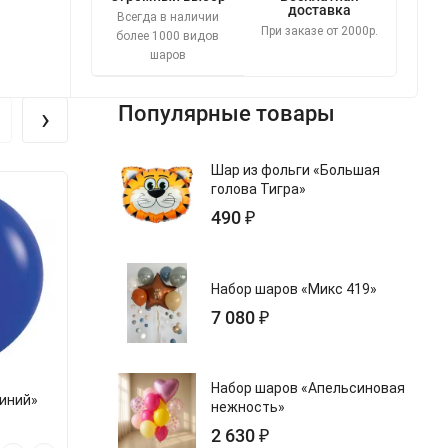
доставка
Всегда в наличии
При заказе от 2000р.
более 1000 видов
шаров
›
Популярные товары
Шар из фольги «Большая
голова Тигра»
490 ₽
Набор шаров «Микс 419»
7 080 ₽
Набор шаров «Апельсиновая
иний»
Метровый шар «Сиреневый»
Метровый шар
нежность»
2 630 ₽