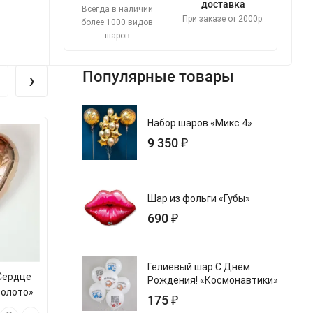
доставка
Всегда в наличии
При заказе от 2000р.
более 1000 видов
шаров
›
Популярные товары
Набор шаров «Микс 4»
9 350 ₽
Шар из фольги «Губы»
690 ₽
Гелиевый шар С Днём
Сердце
Набор шаров с bubble «Баблс
Шар с надпис
Рождения! «Космонавтики»
Золото»
Микс 8»
Большое К
175 ₽