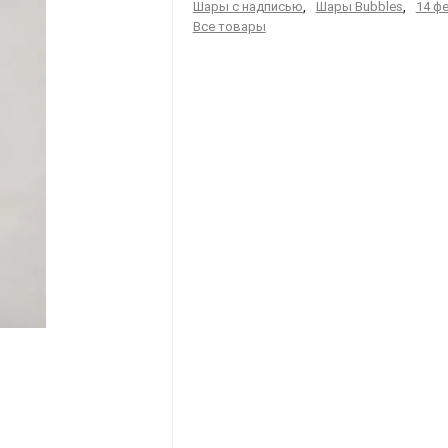
Шары с надписью
,
Шары Bubbles
,
14 ф
Все товары