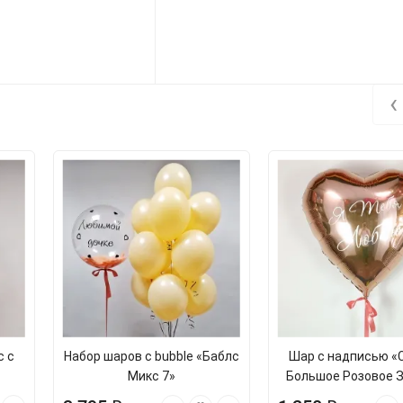
‹
с с
Набор шаров с bubble «Баблс
Шар с надписью «
Микс 7»
Большое Розовое 