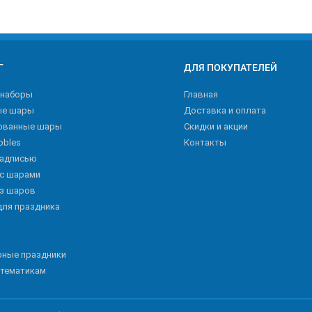
Г
ДЛЯ ПОКУПАТЕЛЕЙ
 наборы
Главная
ые шары
Доставка и оплата
ованные шары
Скидки и акции
bbles
Контакты
надписью
 с шарами
из шаров
для праздника
рные праздники
 тематикам