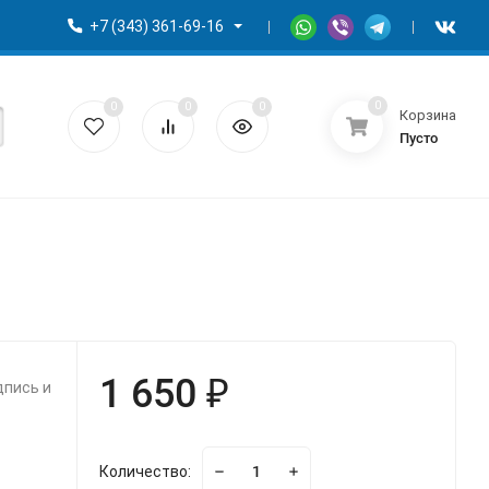
+7 (343) 361-69-16
0
0
0
0
Корзина
Пусто
1 650 ₽
дпись и
Количество: