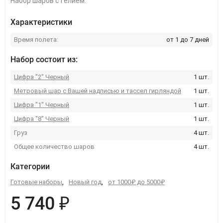
Набор шаров с гелием.
Характеристики
Время полета:
от 1 до 7 дней
Набор состоит из:
Цифра "2" Черный
1 шт.
Метровый шар с Вашей надписью и тассел гирляндой
1 шт.
Цифра "1" Черный
1 шт.
Цифра "8" Черный
1 шт.
Груз
4 шт.
Общее количество шаров
4 шт.
Категории
Готовые наборы
,
Новый год
,
от 1000₽ до 5000₽
5 740 ₽