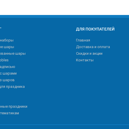
Г
ДЛЯ ПОКУПАТЕЛЕЙ
 наборы
Главная
ые шары
Доставка и оплата
ованные шары
Скидки и акции
bbles
Контакты
надписью
 с шарами
из шаров
для праздника
рные праздники
 тематикам