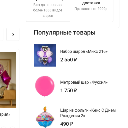
доставка
Всегда в наличии
При заказе от 2000р.
более 1000 видов
шаров
›
Популярные товары
Набор шаров «Микс 216»
2 550 ₽
Метровый шар «Фуксия»
1 750 ₽
Шар из фольги «Кекс С Днем
ерия»
Набор шаров «Апельсиновая
Набор шаров
Рождения 2»
нежность с цифрой 8»
сияни
490 ₽