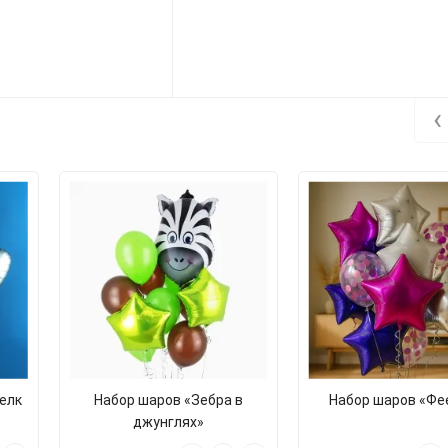
‹
елк
Набор шаров «Зебра в
Набор шаров «Фе
джунглях»