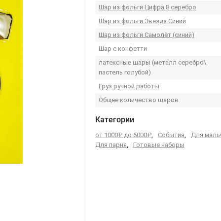
Шар из фольги Цифра 8 серебро
Шар из фольги Звезда Синий
Шар из фольги Самолёт (синий)
Шар с конфетти
латексные шары (металл серебро\
пастель голубой)
Груз ручной работы
Общее количество шаров
Категории
от 1000₽ до 5000₽
,
События
,
Для маль
Для парня
,
Готовые наборы