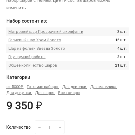
Набор шаров с гелием. Цвет и состав шаров можно
изменить.
Набор состоит из:
Метровый шар Прозрачный с конфетти
2 шт.
Гелиевый шар Хром Золото
15 шт.
Шар из фольги Звезда Золото
4 шт.
Груз ручной работы
3 шт.
Общее количество шаров
21 шт.
Категории
от 5000₽
,
Готовые наборы
,
Для девочки
,
Для мальчика
,
Для девушки
,
Для парня
,
Все товары
9 350 ₽
Количество: