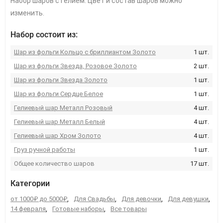
Набор шаров с гелием. Цвет и состав шаров можно
изменить.
Набор состоит из:
Шар из фольги Кольцо с бриллиантом Золото
1 шт.
Шар из фольги Звезда, Розовое Золото
2 шт.
Шар из фольги Звезда Золото
1 шт.
Шар из фольги Сердце Белое
1 шт.
Гелиевый шар Металл Розовый
4 шт.
Гелиевый шар Металл Белый
4 шт.
Гелиевый шар Хром Золото
4 шт.
Груз ручной работы
1 шт.
Общее количество шаров
17 шт.
Категории
от 1000₽ до 5000₽
,
Для Свадьбы
,
Для девочки
,
Для девушки
,
14 февраля
,
Готовые наборы
,
Все товары