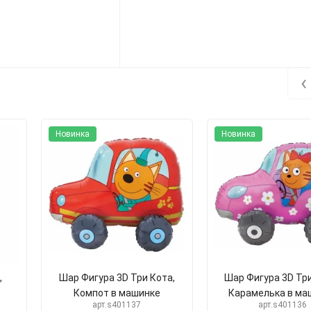
‹
Новинка
Новинка
,
Шар Фигура 3D Три Кота,
Шар Фигура 3D Три
Компот в машинке
Карамелька в ма
арт.s401137
арт.s401136