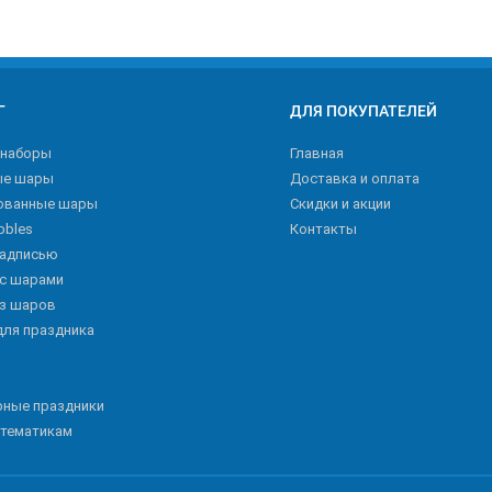
Г
ДЛЯ ПОКУПАТЕЛЕЙ
 наборы
Главная
ые шары
Доставка и оплата
ованные шары
Скидки и акции
bbles
Контакты
надписью
 с шарами
из шаров
для праздника
рные праздники
 тематикам