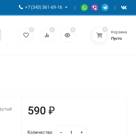
+7 (343) 361-69-16
0
0
0
0
Корзина
Пусто
590 ₽
адутый
Количество: