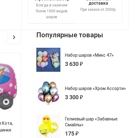
доставка
Всегда в наличии
При заказе от 2000р.
более 1000 видов
шаров
›
Популярные товары
Набор шаров «Микс 47»
Новинка
3 630 ₽
Набор шаров «Хром Ассорти»
3 300 ₽
Гелиевый шар «Забавные
 Кота,
Ходячий Шар Фигура 3D Три
Шар Фигура
Смайлы»
шинке
Кота, Коржик в машинке
Кремовое, 
175 ₽
арт.s401138
арт.s90184