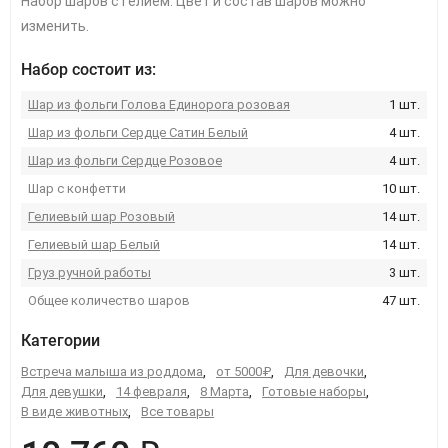
Набор шаров с гелием. Цвет и состав шаров можно
изменить.
Набор состоит из:
Шар из фольги Голова Единорога розовая
1 шт.
Шар из фольги Сердце Сатин Белый
4 шт.
Шар из фольги Сердце Розовое
4 шт.
Шар с конфетти
10 шт.
Гелиевый шар Розовый
14 шт.
Гелиевый шар Белый
14 шт.
Груз ручной работы
3 шт.
Общее количество шаров
47 шт.
Категории
Встреча малыша из роддома
,
от 5000₽
,
Для девочки
,
Для девушки
,
14 февраля
,
8 Марта
,
Готовые наборы
,
В виде животных
,
Все товары