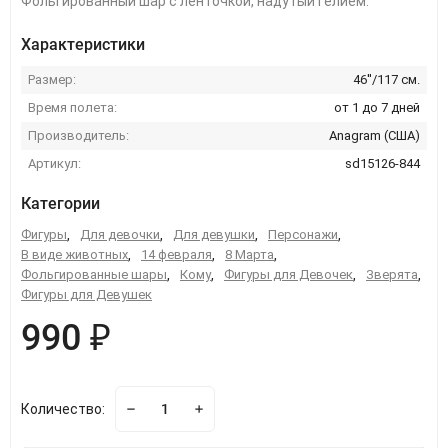
Фольгированный шар с ленточкой, надутый гелием.
Характеристики
Размер:
46''/117 см.
Время полета:
от 1 до 7 дней
Производитель:
Anagram (США)
Артикул:
sd15126-844
Категории
Фигуры
,
Для девочки
,
Для девушки
,
Персонажи
,
В виде животных
,
14 февраля
,
8 Марта
,
Фольгированные шары
,
Кому
,
Фигуры для Девочек
,
Зверята
,
Фигуры для Девушек
990 ₽
Количество: