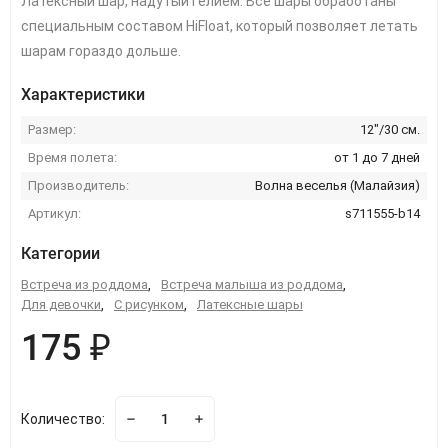
Латексный шар, надутый гелием. Все шары обработаны
специальным составом HiFloat, который позволяет летать
шарам гораздо дольше.
Характеристики
Размер:
12"/30 см.
Время полета:
от 1 до 7 дней
Производитель:
Волна веселья (Малайзия)
Артикул:
s711555-b14
Категории
Встреча из роддома
,
Встреча малыша из роддома
,
Для девочки
,
С рисунком
,
Латексные шары
175 ₽
Количество: