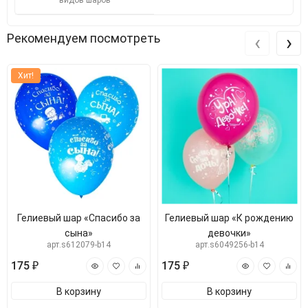
видов шаров
‹
›
Рекомендуем посмотреть
Хит!
Гелиевый шар «Спасибо за
Гелиевый шар «К рождению
сына»
девочки»
арт.s612079-b14
арт.s6049256-b14
175 ₽
175 ₽
В корзину
В корзину