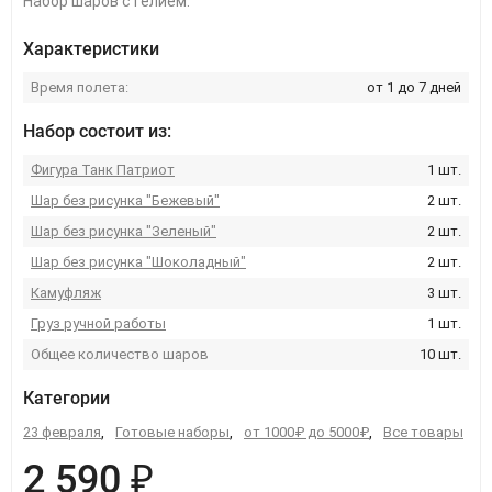
Набор шаров с гелием.
Характеристики
Время полета:
от 1 до 7 дней
Набор состоит из:
Фигура Танк Патриот
1 шт.
Шар без рисунка "Бежевый"
2 шт.
Шар без рисунка "Зеленый"
2 шт.
Шар без рисунка "Шоколадный"
2 шт.
Камуфляж
3 шт.
Груз ручной работы
1 шт.
Общее количество шаров
10 шт.
Категории
23 февраля
,
Готовые наборы
,
от 1000₽ до 5000₽
,
Все товары
2 590 ₽