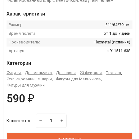
Фольгированный шар с ленточкой, надутый гелием.
Характеристики
Размер:
31"/64*79 см.
Время полета:
от 1 до 7 дней
Производитель:
Flexmetal (Испания)
Артикул:
s911511-638
Категории
Фигуры
,
Для мальчика
,
Для парня
,
23 февраля
,
Техника
,
Фольгированные шары
,
Фигуры для Мальчиков
,
Фигуры для Мужчин
590 ₽
Количество: