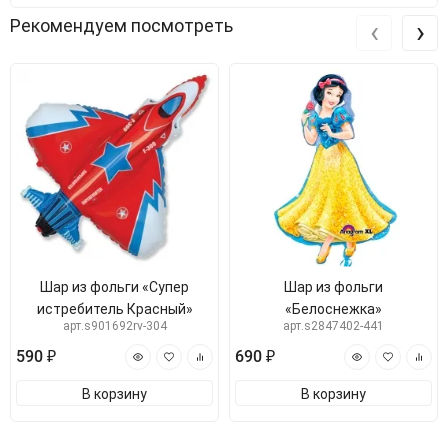
‹
›
Рекомендуем посмотреть
Шар из фольги «Супер
Шар из фольги
истребитель Красный»
«Белоснежка»
арт.s901692rv-304
арт.s2847402-441
590 ₽
690 ₽
В корзину
В корзину