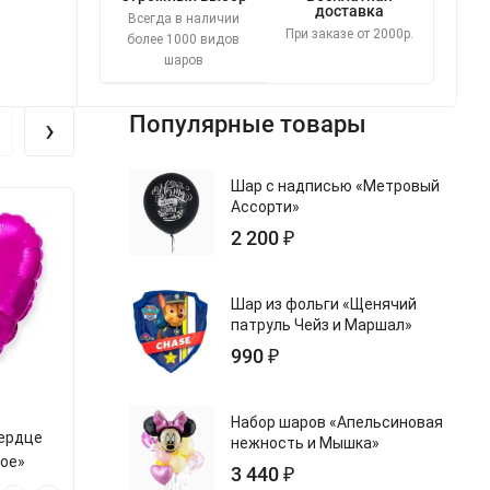
доставка
Всегда в наличии
При заказе от 2000р.
более 1000 видов
шаров
›
Популярные товары
Шар с надписью «Метровый
Ассорти»
2 200 ₽
Шар из фольги «Щенячий
патруль Чейз и Маршал»
990 ₽
Набор шаров «Апельсиновая
Сердце
Шар из фольги «Сердце
Шар из фольг
нежность и Мышка»
ое»
Сатин Лазурный»
Сатин Зо
3 440 ₽