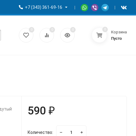
+7 (343) 361-69-16
0
0
0
0
Корзина
Пусто
590 ₽
адутый
Количество: