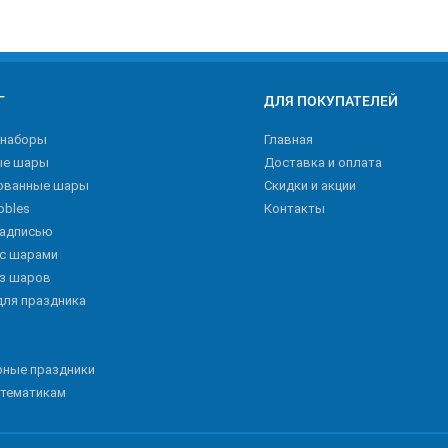
Г
ДЛЯ ПОКУПАТЕЛЕЙ
 наборы
Главная
ые шары
Доставка и оплата
ованные шары
Скидки и акции
bbles
Контакты
надписью
 с шарами
из шаров
для праздника
рные праздники
 тематикам