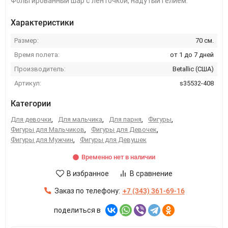
Фольгированный шар с ленточкой, надутый гелием.
Характеристики
Размер:
70 см.
Время полета:
от 1 до 7 дней
Производитель:
Betallic (США)
Артикул:
s35532-408
Категории
Для девочки
,
Для мальчика
,
Для парня
,
Фигуры
,
Фигуры для Мальчиков
,
Фигуры для Девочек
,
Фигуры для Мужчин
,
Фигуры для Девушек
Временно нет в наличии
В избранное
В сравнение
Заказ по телефону:
+7 (343) 361-69-16
поделиться в