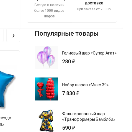
доставка
Всегда в наличии
При заказе от 2000р.
более 1000 видов
шаров
›
Популярные товары
Гелиевый шар «Супер Агат»
280 ₽
Набор шаров «Микс 39»
7 830 ₽
Фольгированный шар
Звезда
Шар из фольги «Звезда
Шар из фольг
«Трансформеры Бамблби»
я»
Синий»
Сереб
590 ₽