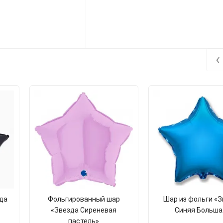
‹
да
Фольгированный шар
Шар из фольги «
«Звезда Сиреневая
Синяя Больша
пастель»