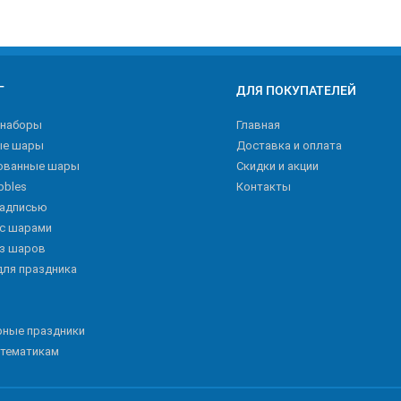
Г
ДЛЯ ПОКУПАТЕЛЕЙ
 наборы
Главная
ые шары
Доставка и оплата
ованные шары
Скидки и акции
bbles
Контакты
надписью
 с шарами
из шаров
для праздника
рные праздники
 тематикам