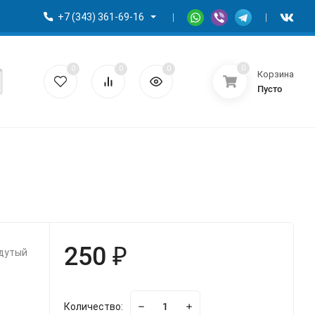
+7 (343) 361-69-16
0
0
0
0
Корзина
Пусто
250 ₽
адутый
Количество: