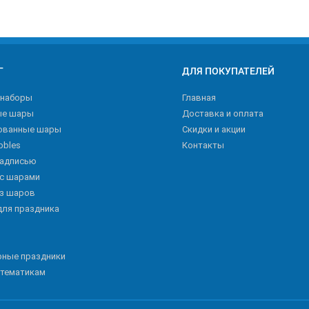
Г
ДЛЯ ПОКУПАТЕЛЕЙ
 наборы
Главная
ые шары
Доставка и оплата
ованные шары
Скидки и акции
bbles
Контакты
надписью
 с шарами
из шаров
для праздника
рные праздники
 тематикам