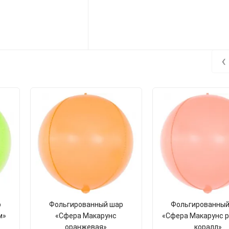
‹
р
Фольгированный шар
Фольгированный
м»
«Сфера Макарунс
«Сфера Макарунс 
оранжевая»
коралл»