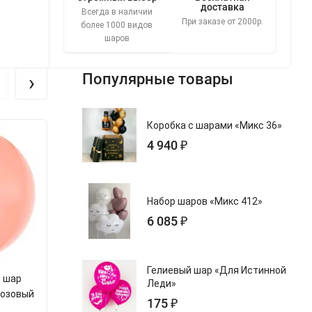
доставка
Всегда в наличии
При заказе от 2000р.
более 1000 видов
шаров
›
Популярные товары
Коробка с шарами «Микс 36»
4 940 ₽
Набор шаров «Микс 412»
6 085 ₽
Гелиевый шар «Для Истинной
 шар
Фольгированный шар
Фольгирова
Леди»
розовый
«Сфера Макарунс светло-
«Сфера Ма
175 ₽
голубая»
фиолет