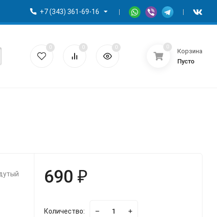
+7 (343) 361-69-16
0
0
0
0
Корзина
Пусто
690 ₽
адутый
Количество: