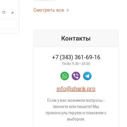
арт.s180038
арт.s18
Смотреть все
690 ₽
690 ₽
В корзину
В корз
Контакты
+7 (343) 361-69-16
Пн-Вс 9:30—20:00
info@sharik.pro
Если у вас возникли вопросы -
звоните или пишите! Мы
проконсультируем и поможем с
выбором.