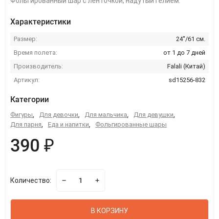
Фольгированный шар с ленточкой, надутый гелием.
Характеристики
Размер:
24''/61 см.
Время полета:
от 1 до 7 дней
Производитель:
Falali (Китай)
Артикул:
sd15256-832
Категории
Фигуры
,
Для девочки
,
Для мальчика
,
Для девушки
,
Для парня
,
Еда и напитки
,
Фольгированные шары
390 ₽
Количество:
В КОРЗИНУ