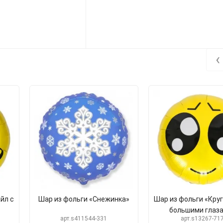
‹
йл с
Шар из фольги «Снежинка»
Шар из фольги «Круг
большими глаз
арт.s411544-331
арт.s13267-71