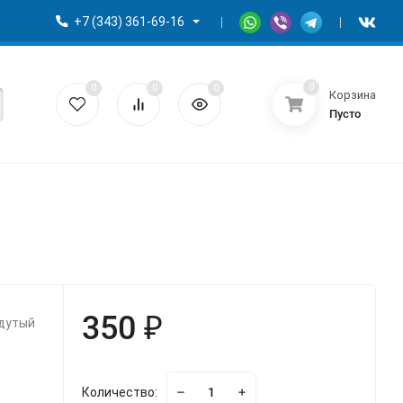
+7 (343) 361-69-16
0
0
0
0
Корзина
Пусто
350 ₽
адутый
Количество: