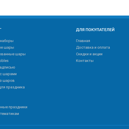
Г
ДЛЯ ПОКУПАТЕЛЕЙ
 наборы
Главная
ые шары
Доставка и оплата
ованные шары
Скидки и акции
bbles
Контакты
надписью
 с шарами
из шаров
для праздника
рные праздники
 тематикам