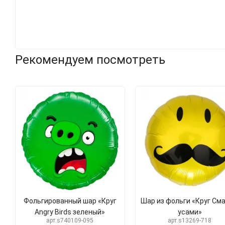
Рекомендуем посмотреть
Фольгированный шар «Круг
Шар из фольги «Круг Сма
Angry Birds зеленый»
усами»
арт.s740109-095
арт.s13269-718