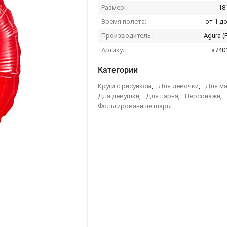
Размер:
18'
Время полета:
от 1 до
Производитель:
Agura (
Артикул:
s740
Категории
Круги с рисунком
,
Для девочки
,
Для м
Для девушки
,
Для парня
,
Персонажи
,
Фольгированные шары