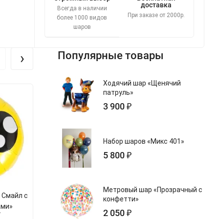
доставка
Всегда в наличии
При заказе от 2000р.
более 1000 видов
шаров
›
Популярные товары
Ходячий шар «Щенячий
патруль»
3 900 ₽
Набор шаров «Микс 401»
5 800 ₽
Метровый шар «Прозрачный с
 Смайл с
Шар из фольги «Круг, С Днем
Шар из фольги 
конфетти»
ами»
рождения (пирожное)»
Неоновый 
2 050 ₽
7
арт.s134185v-116
арт.s2900