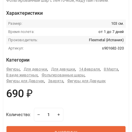
Фольгированный шар с ленточкой, надутый гелием.
Характеристики
Размер:
103 см.
Время полета:
от 1 до 7 дней
Производитель:
Flexmetal (Испания)
Артикул:
s901682-320
Категории
Фигуры
,
Для девочки
,
Для девушки
,
14 февраля
,
8 Марта
,
В виде животных
,
Фольгированные шары
,
Фигуры для Девочек
,
Зверята
,
Фигуры для Девушек
690 ₽
Количество: