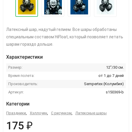
Латексный шар, надутый гелием. Все шары обработаны
специальным составом HiFloat, который позволяет летать
шарам гораздо дольше.
Характеристики
Размер:
12"/30 см.
Время полета:
от 1 до 7 дней
Производитель:
Sempertex (Колумбия)
Артикул:
s150369-b
Категории
Праздники
,
Хэллоуин
,
С рисунком
,
Латексные шары
175 ₽