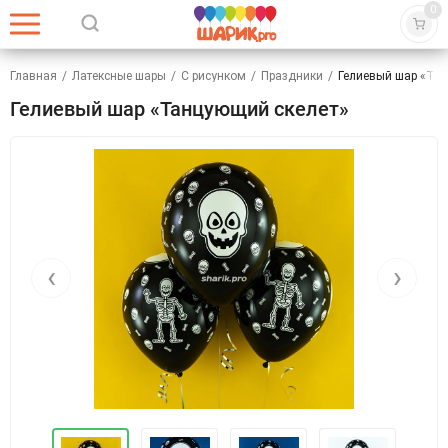
0
Главная
/
Латексные шары
/
С рисунком
/
Праздники
/
Гелиевый шар «Та
Гелиевый шар «Танцующий скелет»
‹
›