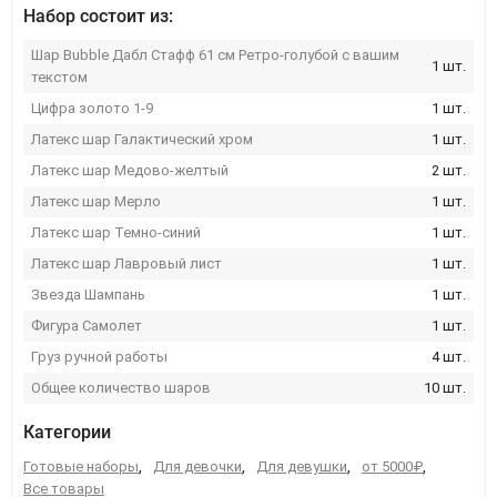
Набор состоит из:
Шар Bubble Дабл Стафф 61 см Ретро-голубой с вашим
1 шт.
текстом
Цифра золото 1-9
1 шт.
Латекс шар Галактический хром
1 шт.
Латекс шар Медово-желтый
2 шт.
Латекс шар Мерло
1 шт.
Латекс шар Темно-синий
1 шт.
Латекс шар Лавровый лист
1 шт.
Звезда Шампань
1 шт.
Фигура Самолет
1 шт.
Груз ручной работы
4 шт.
Общее количество шаров
10 шт.
Категории
Готовые наборы
,
Для девочки
,
Для девушки
,
от 5000₽
,
Все товары