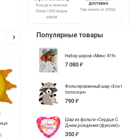
доставка
Всегда в наличии
При заказе от 2000р.
более 1000 видов
шаров
›
Популярные товары
Набор шаров «Микс 419»
Новинка
Новинка
7 080 ₽
Фольгированный шар «Енот
полоскун»
790 ₽
Шар из фольги «Сердце С
лнце
Шар Фигура на подставке
Шар Фигура на
Днем рождения (фуксия)»
Минни Маус
Микки 
350 ₽
3
арт.555107
арт.55