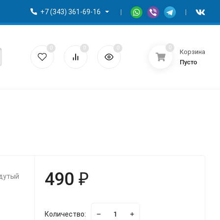
+7 (343) 361-69-16
0
0
0
0
Корзина
Пусто
490 ₽
адутый
Количество: