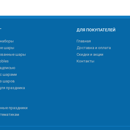
Г
ДЛЯ ПОКУПАТЕЛЕЙ
 наборы
Главная
ые шары
Доставка и оплата
ованные шары
Скидки и акции
bbles
Контакты
надписью
 с шарами
из шаров
для праздника
рные праздники
 тематикам