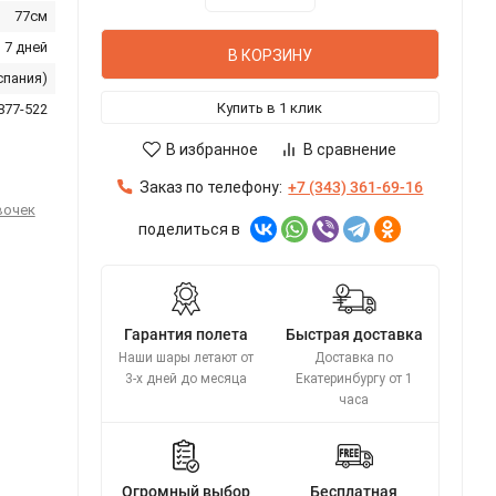
77см
 7 дней
В КОРЗИНУ
спания)
Купить в 1 клик
877-522
В избранное
В сравнение
Заказ по телефону:
+7 (343) 361-69-16
вочек
поделиться в
Гарантия полета
Быстрая доставка
Наши шары летают от
Доставка по
3-х дней до месяца
Екатеринбургу от 1
часа
Огромный выбор
Бесплатная