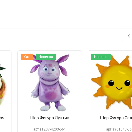
‹
Хит!
Новинка
Новинка
ая
Шар Фигура Лунтик
Шар Фигура Со
арт.s1207-4203-561
арт.s901843-56