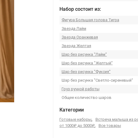
Набор состоит из:
Фигура Большая голова Тигра
Звезда Лайм
Звезда Оранжевая
Звезда Желтая
Шар без рисунка "Лайм"
Шар без рисунка "Желтый"
Шар без рисунка "Фуксия"
Шар без рисунка "Светло-сиреневый"
Груз ручной работы
Общее количество шаров
Категории
Готовые наборы
,
Встреча малыша из 
от 1000₽ до 5000₽
,
Все товары