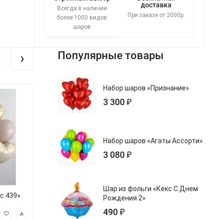
доставка
Всегда в наличии
При заказе от 2000р.
более 1000 видов
шаров
›
Популярные товары
Набор шаров «Признание»
Новинка
Новинка
3 300 ₽
Набор шаров «Агаты Ассорти»
3 080 ₽
Шар из фольги «Кекс С Днем
с 439»
Набор шаров «Микс 437»
Набор шаров 
Рождения 2»
490 ₽
4 650 ₽
6 690 ₽