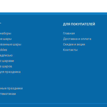
Г
ДЛЯ ПОКУПАТЕЛЕЙ
 наборы
Главная
ые шары
Доставка и оплата
ованные шары
Скидки и акции
bbles
Контакты
надписью
 с шарами
из шаров
для праздника
рные праздники
 тематикам