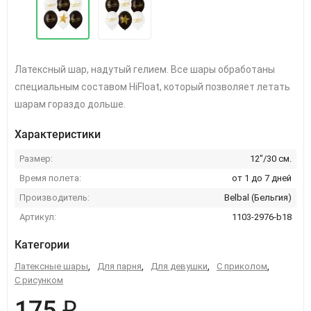
Латексный шар, надутый гелием. Все шары обработаны
специальным составом HiFloat, который позволяет летать
шарам гораздо дольше.
Характеристики
Размер:
12"/30 см.
Время полета:
от 1 до 7 дней
Производитель:
Belbal (Бельгия)
Артикул:
1103-2976-b18
Категории
Латексные шары
,
Для парня
,
Для девушки
,
С приколом
,
С рисунком
175 ₽