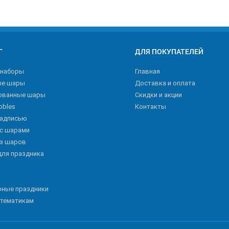
Г
ДЛЯ ПОКУПАТЕЛЕЙ
 наборы
Главная
ые шары
Доставка и оплата
ованные шары
Скидки и акции
bbles
Контакты
надписью
 с шарами
из шаров
для праздника
рные праздники
 тематикам