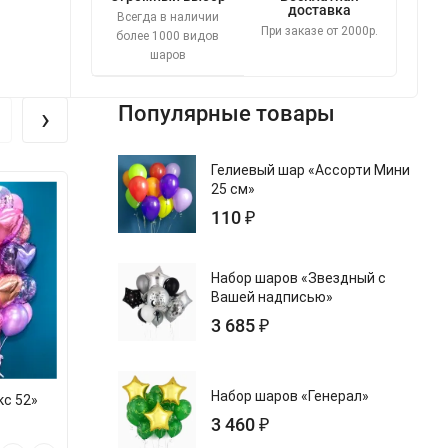
доставка
Всегда в наличии
При заказе от 2000р.
более 1000 видов
шаров
›
Популярные товары
Гелиевый шар «Ассорти Мини
25 см»
110 ₽
Набор шаров «Звездный с
Вашей надписью»
3 685 ₽
Набор шаров «Генерал»
кс 52»
Набор шаров «Признание»
Набор шаров «К
3 460 ₽
Преми