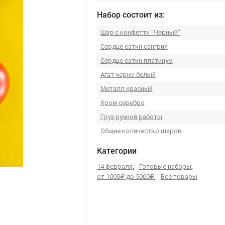
Набор состоит из:
Шар с конфетти "Черный"
Сердце сатин сангрия
Сердце сатин платинум
Агат черно-белый
Металл красный
Хром серебро
Груз ручной работы
Общее количество шаров
Категории
14 февраля
,
Готовые наборы
,
от 1000₽ до 5000₽
,
Все товары