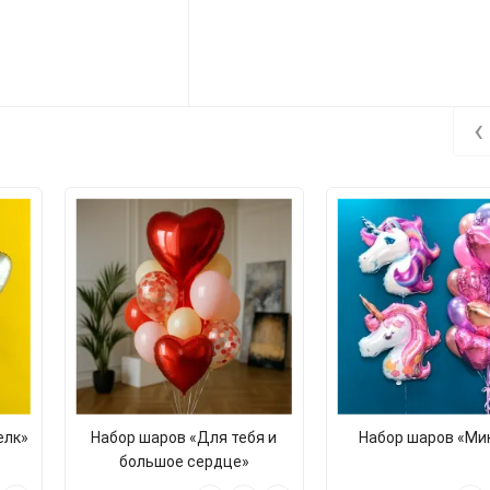
‹
елк»
Набор шаров «Для тебя и
Набор шаров «Ми
большое сердце»