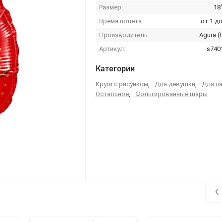
Размер:
18
Время полета:
от 1 до
Производитель:
Agura (
Артикул:
s740
Категории
Круги с рисунком
,
Для девушки
,
Для п
Остальное
,
Фольгированные шары
‹