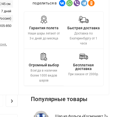
поделиться в
"/45 см.
 7 дней
Россия)
105-850
Гарантия полета
Быстрая доставка
Наши шары летают от
Доставка по
3-х дней до месяца
Екатеринбургу от 1
часа
арня
,
Огромный выбор
Бесплатная
доставка
Всегда в наличии
При заказе от 2000р.
более 1000 видов
шаров
›
Популярные товары
Шар из фольги «Космонавт 2»