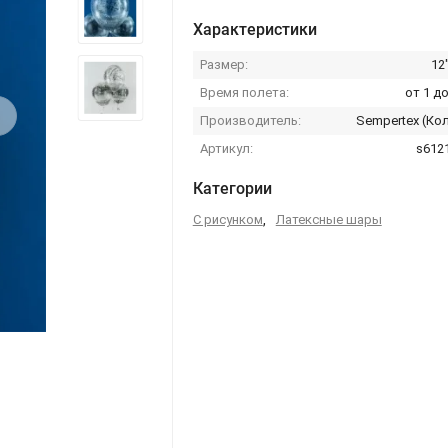
Характеристики
Размер:
12
Время полета:
от 1 до
›
Производитель:
Sempertex (Ко
Артикул:
s612
Категории
С рисунком
,
Латексные шары