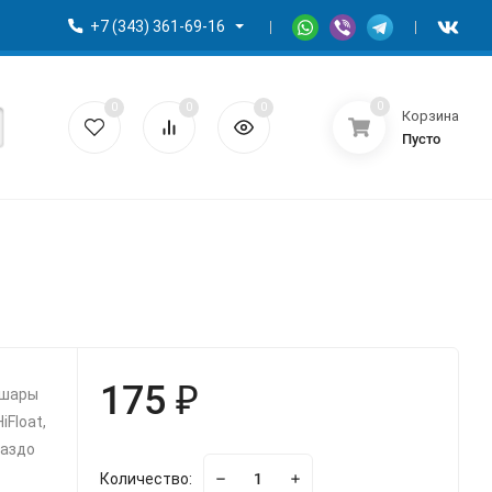
+7 (343) 361-69-16
0
0
0
0
Корзина
Пусто
175 ₽
 шары
Float,
раздо
Количество: