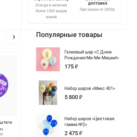
доставка
Всегда в наличии
При заказе от 2000р.
более 1000 видов
шаров
›
Популярные товары
Гелиевый шар «С Днем
Рождения Ми-Ми-Мишки!»
Хит!
175 ₽
Набор шаров «Микс 401»
5 800 ₽
Набор шаров «Цветовая
эштеги
Гелиевый шар «С Днем
Гелиевый шар
гамма №2»
е»
Рождения Барбоскины»
Белы
2 475 ₽
b6
арт.s1103-1494-b5
арт.s6121