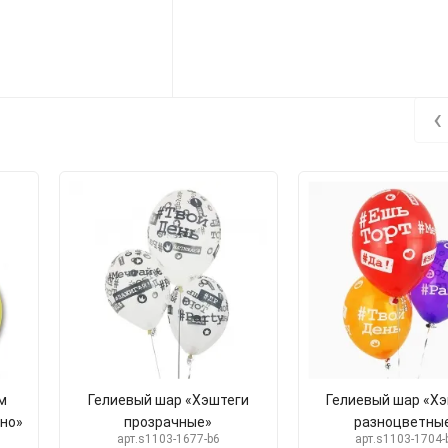
‹
м
Гелиевый шар «Хэштеги
Гелиевый шар «Х
но»
прозрачные»
разноцветны
арт.s1103-1677-b6
арт.s1103-1704-