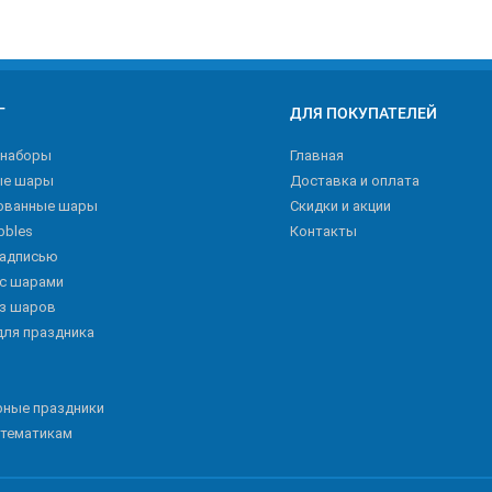
Г
ДЛЯ ПОКУПАТЕЛЕЙ
 наборы
Главная
ые шары
Доставка и оплата
ованные шары
Скидки и акции
bbles
Контакты
надписью
 с шарами
из шаров
для праздника
рные праздники
 тематикам