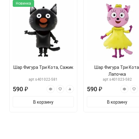
Новинка
Шар Фигура Три Кота, Сажик
Шар Фигура Три Кота
Лапочка
арт.s401022-581
арт.s401023-582
590 ₽
590 ₽
В корзину
В корзину