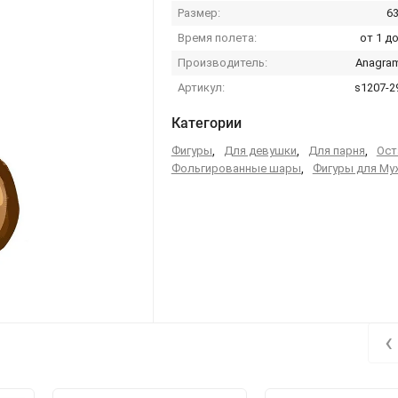
Размер:
63
Время полета:
от 1 до
Производитель:
Anagra
Артикул:
s1207-2
Категории
Фигуры
,
Для девушки
,
Для парня
,
Ост
Фольгированные шары
,
Фигуры для Му
‹