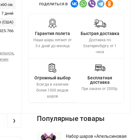
поделиться в
x60 см.
 7 дней
m (США)
925-766
Гарантия полета
Быстрая доставка
Наши шары летают от
Доставка по
3-х дней до месяца
Екатеринбургу от 1
часа
альное
,
жчин
Огромный выбор
Бесплатная
доставка
Всегда в наличии
При заказе от 2000р.
более 1000 видов
шаров
›
Популярные товары
Набор шаров «Апельсиновая