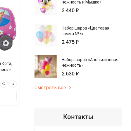
нежность и Мышка»
Новинка
3 440 ₽
Набор шаров «Цветовая
гамма №7»
2 475 ₽
Набор шаров «Апельсиновая
 Кота,
Ходячий Шар Фигура 3D Три
Шар Фигура
нежность»
шинке
Кота, Коржик в машинке
Кремовое, 
2 630 ₽
арт.s401138
арт.s90184
690 ₽
490 ₽
Смотреть все
В корзину
В корз
Контакты