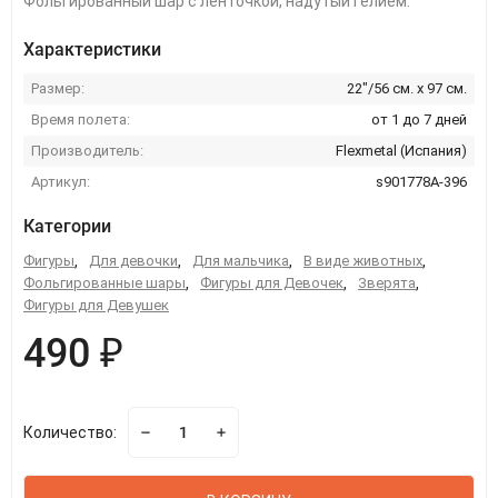
Фольгированный шар с ленточкой, надутый гелием.
Характеристики
Размер:
22"/56 см. х 97 см.
Время полета:
от 1 до 7 дней
Производитель:
Flexmetal (Испания)
Артикул:
s901778A-396
Категории
Фигуры
,
Для девочки
,
Для мальчика
,
В виде животных
,
Фольгированные шары
,
Фигуры для Девочек
,
Зверята
,
Фигуры для Девушек
490 ₽
Количество: