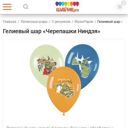
0
Главная
/
Латексные шары
/
С рисунком
/
МультГерои
/
Гелиевый шар «Че
Гелиевый шар «Черепашки Ниндзя»