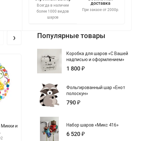
доставка
Всегда в наличии
При заказе от 2000р.
более 1000 видов
шаров
›
Популярные товары
Коробка для шаров «С Вашей
надписью и оформлением»
1 800 ₽
Фольгированный шар «Енот
полоскун»
790 ₽
Набор шаров «Микс 416»
 Микки и
Шар из фольги «Круг Узор С
Шар из фольги 
»
Днем рождения»
мальчик (о
6 520 ₽
02
арт.s754399-236
арт.s1348