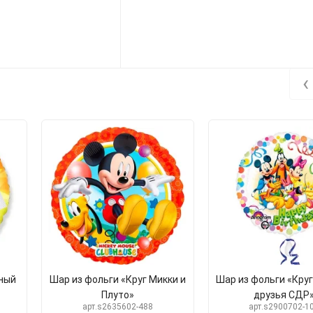
‹
мный
Шар из фольги «Круг Микки и
Шар из фольги «Круг
Плуто»
друзья СДР
арт.s2635602-488
арт.s2900702-1