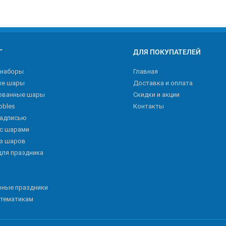
Г
ДЛЯ ПОКУПАТЕЛЕЙ
 наборы
Главная
ые шары
Доставка и оплата
ованные шары
Скидки и акции
bbles
Контакты
надписью
 с шарами
из шаров
для праздника
рные праздники
 тематикам