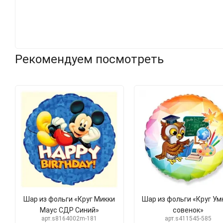
Рекомендуем посмотреть
Шар из фольги «Круг Микки
Шар из фольги «Круг У
Маус СДР Синий»
совенок»
арт.s8164002m-181
арт.s411545-585