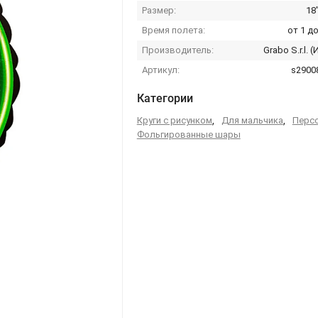
Размер:
18
Время полета:
от 1 до
Производитель:
Grabo S.r.l. 
Артикул:
s2900
Категории
Круги с рисунком
,
Для мальчика
,
Перс
Фольгированные шары