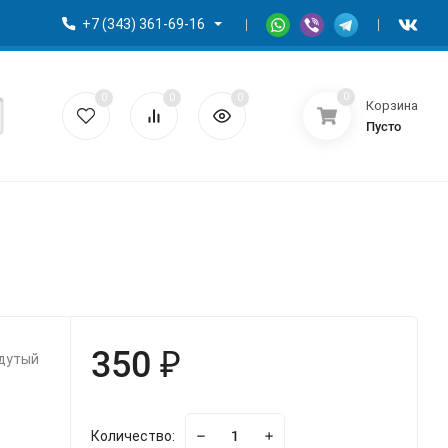
+7 (343) 361-69-16
0
0
0
0
Корзина
Пусто
350 ₽
адутый
Количество: