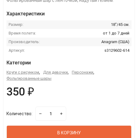
Фольгированный шар с ленточкой, надутый гелием.
Характеристики
Размер:
18"/45 см.
Время полета:
от 1 до 7 дней
Производитель:
Anagram (США)
Артикул:
s3129602-614
Категории
Круги с рисунком
,
Для девочки
,
Персонажи
,
Фольгированные шары
350 ₽
Количество:
В КОРЗИНУ