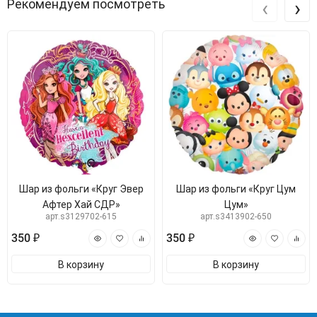
‹
›
Рекомендуем посмотреть
Шар из фольги «Круг Эвер
Шар из фольги «Круг Цум
Афтер Хай СДР»
Цум»
арт.s3129702-615
арт.s3413902-650
350 ₽
350 ₽
В корзину
В корзину