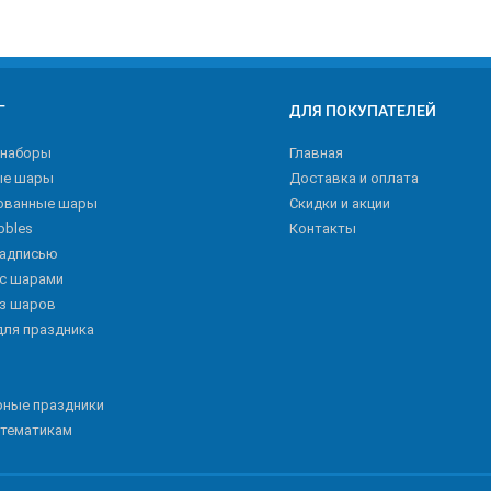
Г
ДЛЯ ПОКУПАТЕЛЕЙ
 наборы
Главная
ые шары
Доставка и оплата
ованные шары
Скидки и акции
bbles
Контакты
надписью
 с шарами
из шаров
для праздника
рные праздники
 тематикам