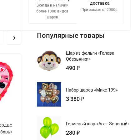
доставка
Всегда в наличии
При заказе от 2000р.
более 1000 видов
шаров
›
Популярные товары
Шар из фольги «Голова
Обезьянки»
490 ₽
Набор шаров «Микс 199»
3 380 ₽
Гелиевый шар «Агат Зеленый»
Сердце
Шар из фольги «Сердце
Шар из фольг
юбовь»
Минни 1й День рождения»
280 ₽
Мистер кр