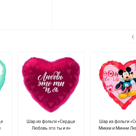
‹
це
Шар из фольги «Сердце
Шар из фольги «
е
Любовь это ты и я»
Микки и Минни Л