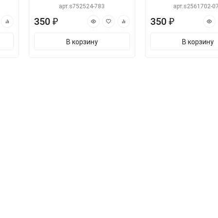
арт.s752524-783
арт.s2561702-0
350 ₽
350 ₽
В корзину
В корзину