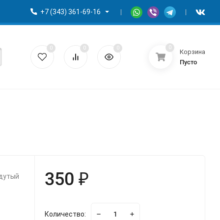
+7 (343) 361-69-16
0
0
0
0
Корзина
Пусто
350 ₽
адутый
Количество: