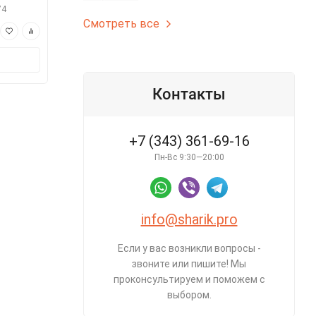
74
арт.s3435002-170
арт.s7515
Смотреть все
350 ₽
350 ₽
В корзину
В корз
Контакты
+7 (343) 361-69-16
Пн-Вс 9:30—20:00
info@sharik.pro
Если у вас возникли вопросы -
звоните или пишите! Мы
проконсультируем и поможем с
выбором.