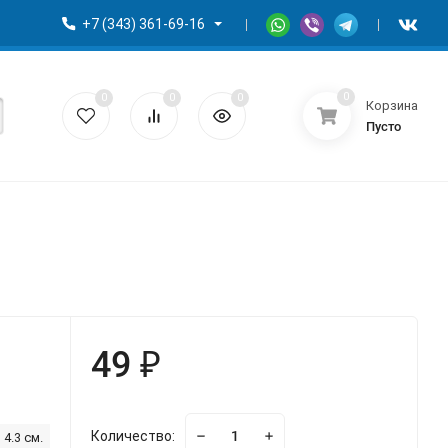
+7 (343) 361-69-16
0
0
0
0
Корзина
Пусто
49 ₽
Количество:
4.3 см.