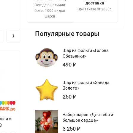
доставка
Всегда в наличии
При заказе от 2000р.
более 1000 видов
шаров
›
Популярные товары
Шар из фольги «Голова
Обезьянки»
490 ₽
Шар из фольги «Звезда
Золото»
250 ₽
Набор шаров «Для тебя и
сная в
Свеча цифра 0 Золотая
Свеча цифра 
большое сердце»
3
белую то
3 250 ₽