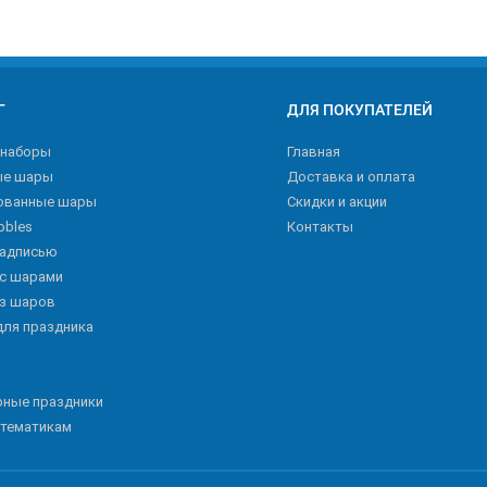
Г
ДЛЯ ПОКУПАТЕЛЕЙ
 наборы
Главная
ые шары
Доставка и оплата
ованные шары
Скидки и акции
bbles
Контакты
надписью
 с шарами
из шаров
для праздника
рные праздники
 тематикам