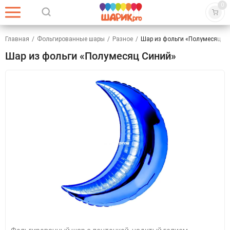
0
Главная
/
Фольгированные шары
/
Разное
/
Шар из фольги «Полумесяц С
Шар из фольги «Полумесяц Синий»