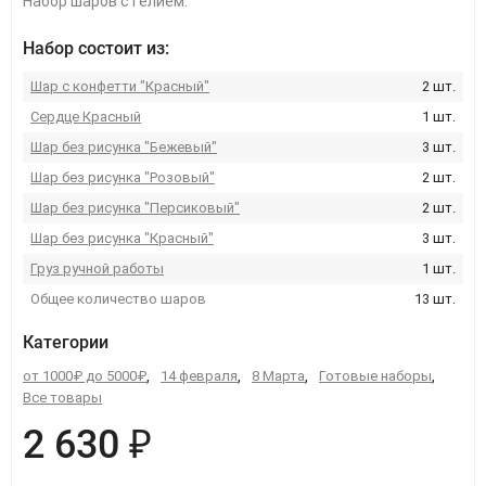
Набор шаров с гелием.
Набор состоит из:
Шар с конфетти "Красный"
2 шт.
Сердце Красный
1 шт.
Шар без рисунка "Бежевый"
3 шт.
Шар без рисунка "Розовый"
2 шт.
Шар без рисунка "Персиковый"
2 шт.
Шар без рисунка "Красный"
3 шт.
Груз ручной работы
1 шт.
Общее количество шаров
13 шт.
Категории
от 1000₽ до 5000₽
,
14 февраля
,
8 Марта
,
Готовые наборы
,
Все товары
2 630 ₽