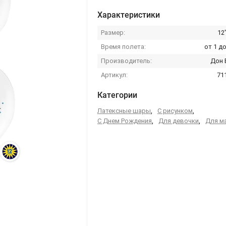
Характеристики
Размер:
12
Время полета:
от 1 до
Производитель:
Дон 
Артикул:
71
Категории
Латексные шары
,
С рисунком
,
С Днем Рождения
,
Для девочки
,
Для м