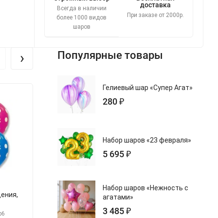
доставка
Всегда в наличии
При заказе от 2000р.
более 1000 видов
шаров
›
Популярные товары
Гелиевый шар «Супер Агат»
Новинка
Новинка
280 ₽
Набор шаров «23 февраля»
5 695 ₽
Набор шаров «Нежность с
ения,
Шар С Днем Рождения
Шар С ДР
агатами»
Граффити
3 485 ₽
b6
арт.s1103-2122-b5
арт.s1103-