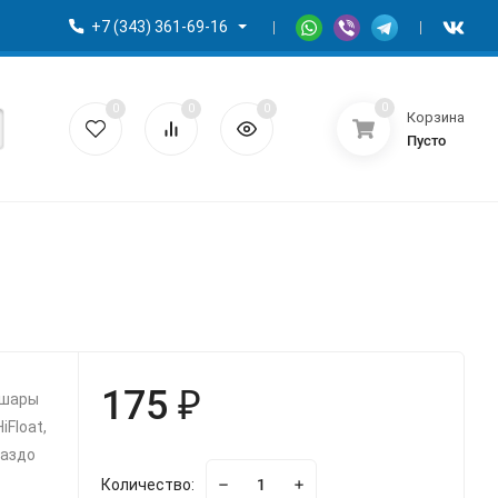
+7 (343) 361-69-16
0
0
0
0
Корзина
Пусто
175 ₽
 шары
Float,
раздо
Количество: