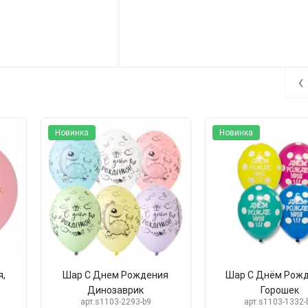
‹
Новинка
Новинка
,
Шар С Днем Рождения
Шар С Днём Рожд
Динозаврик
Горошек
арт.s1103-2293-b9
арт.s1103-1332-