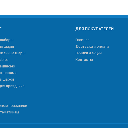
Г
ДЛЯ ПОКУПАТЕЛЕЙ
 наборы
Главная
ые шары
Доставка и оплата
ованные шары
Скидки и акции
bbles
Контакты
надписью
 с шарами
из шаров
для праздника
рные праздники
 тематикам