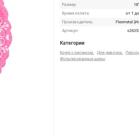
Размер:
18
Время полета:
от 1 до
Производитель:
Flexmetal (И
Артикул:
s2635
Категории
Круги с рисунком
,
Для девочки
,
Персо
Фольгированные шары