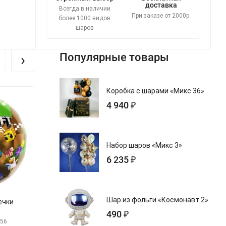
доставка
Всегда в наличии
При заказе от 2000р.
более 1000 видов
шаров
›
Популярные товары
Коробка с шарами «Микс 36»
4 940 ₽
Набор шаров «Микс 3»
6 235 ₽
Шар из фольги «Космонавт 2»
ечки
Шар Круг, С Днем Рождения!
Шар Круг, С Дн
Стильное поздравление
490 ₽
(ракета в косм
456
арт.s26229-567
арт.s1908