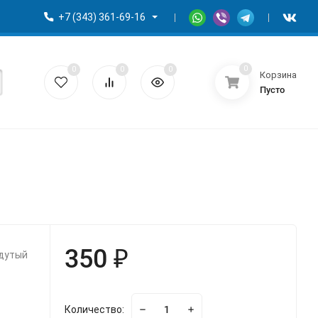
+7 (343) 361-69-16
0
0
0
0
Корзина
Пусто
350 ₽
адутый
Количество: