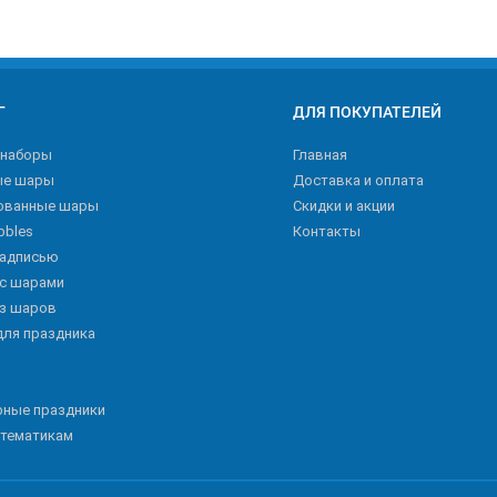
Г
ДЛЯ ПОКУПАТЕЛЕЙ
 наборы
Главная
ые шары
Доставка и оплата
ованные шары
Скидки и акции
bbles
Контакты
надписью
 с шарами
из шаров
для праздника
рные праздники
 тематикам