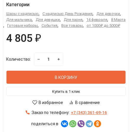
Категории
Шары с надписью
,
С надписью День Рождения
,
Для девочки
,
Для мальчика
,
Для девушки
,
Для парня
,
14 февраля
,
8 Марта
,
Готовые наборы
,
События
,
Все товары
,
от 1000₽ до 5000₽
4 805 ₽
Количество:
В КОРЗИНУ
Купить в 1 клик
В избранное
В сравнение
Заказ по телефону:
+7 (343) 361-69-16
поделиться в