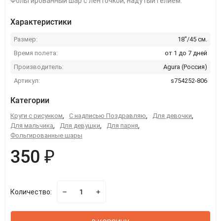
Фольгированный шар с ленточкой, надутый гелием.
Характеристики
Размер:
18"/45 см.
Время полета:
от 1 до 7 дней
Производитель:
Agura (Россия)
Артикул:
s754252-806
Категории
Круги с рисунком
,
С надписью Поздравляю
,
Для девочки
,
Для мальчика
,
Для девушки
,
Для парня
,
Фольгированные шары
350 ₽
Количество: