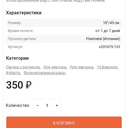
Фольгированный шар с ленточкой, надутый гелием.
Характеристики
Размер:
18"/45 см.
Время полета:
от 1 до 7 дней
Производитель:
Flexmetal (Испания)
Артикул:
s201675-133
Категории
Сердца с рисунком
,
Для девочки
,
Для девушки
,
14 февраля
,
8 Марта
,
Фольгированные шары
350 ₽
Количество:
В КОРЗИНУ