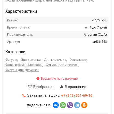
Фольгированный шар с ленточкой, надутый гелием.
Характеристики
Размер:
26"/65 см.
Время полета:
от 1 до 7 дней
Производитель:
Anagram (США)
Артикул:
sr636-563
Категории
Фигуры
,
Для девочки
,
Для мальчика
,
Остальное
,
Фольгированные шары
,
Фигуры для Девочек
,
Фигуры для Девушек
Временно нет в наличии
В избранное
В сравнение
Заказ по телефону:
+7 (343) 361-69-16
поделиться в