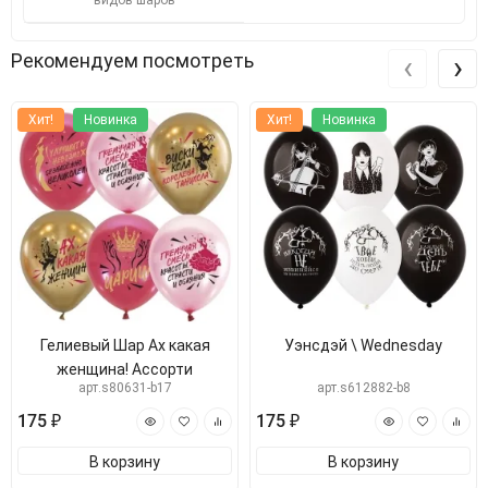
видов шаров
‹
›
Рекомендуем посмотреть
Хит!
Новинка
Хит!
Новинка
Гелиевый Шар Ах какая
Уэнсдэй \ Wednesday
женщина! Ассорти
арт.s80631-b17
арт.s612882-b8
175 ₽
175 ₽
В корзину
В корзину