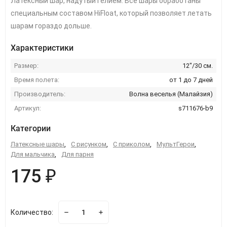
Латексный шар, надутый гелием. Все шары обработаны
специальным составом HiFloat, который позволяет летать
шарам гораздо дольше.
Характеристики
Размер:
12"/30 см.
Время полета:
от 1 до 7 дней
Производитель:
Волна веселья (Малайзия)
Артикул:
s711676-b9
Категории
Латексные шары
,
С рисунком
,
С приколом
,
МультГерои
,
Для мальчика
,
Для парня
175 ₽
Количество: