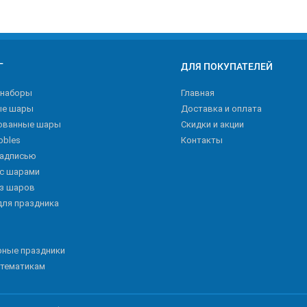
Г
ДЛЯ ПОКУПАТЕЛЕЙ
 наборы
Главная
ые шары
Доставка и оплата
ованные шары
Скидки и акции
bbles
Контакты
надписью
 с шарами
из шаров
для праздника
рные праздники
 тематикам