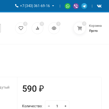
+7 (343) 361-69-16
0
0
0
0
Корзина
Пусто
590 ₽
адутый
Количество: