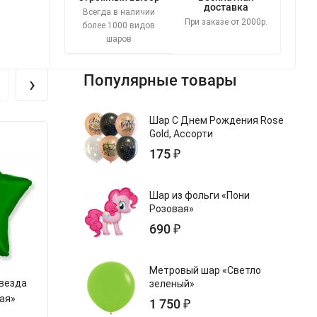
доставка
Всегда в наличии
При заказе от 2000р.
более 1000 видов
шаров
›
Популярные товары
Шар С Днем Рождения Rose
Gold, Ассорти
175 ₽
Шар из фольги «Пони
Розовая»
690 ₽
Метровый шар «Светло
Звезда
Шар из фольги «Звезда
Шар из фольг
зеленый»
ая»
Желтая»
Голубая Б
1 750 ₽
арт.s813029v
арт.s120