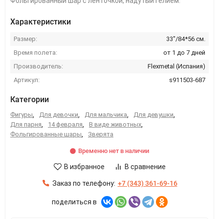
Фольгированный шар с ленточкой, надутый гелием.
Характеристики
Размер:
33"/84*56 см.
Время полета:
от 1 до 7 дней
Производитель:
Flexmetal (Испания)
Артикул:
s911503-687
Категории
Фигуры
,
Для девочки
,
Для мальчика
,
Для девушки
,
Для парня
,
14 февраля
,
В виде животных
,
Фольгированные шары
,
Зверята
Временно нет в наличии
В избранное
В сравнение
Заказ по телефону:
+7 (343) 361-69-16
поделиться в