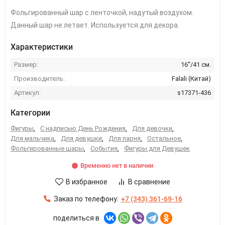
Фольгированный шар с ленточкой, надутый воздухом.
Данный шар не летает. Используется для декора.
Характеристики
Размер:
16''/41 см.
Производитель:
Falali (Китай)
Артикул:
s17371-436
Категории
Фигуры
,
С надписью День Рождения
,
Для девочки
,
Для мальчика
,
Для девушки
,
Для парня
,
Остальное
,
Фольгированные шары
,
События
,
Фигуры для Девушек
Временно нет в наличии
В избранное
В сравнение
Заказ по телефону:
+7 (343) 361-69-16
поделиться в